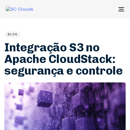
To
na
PUBLISHED
IN:
BLOG
Integração S3 no
Apache CloudStack:
segurança e controle